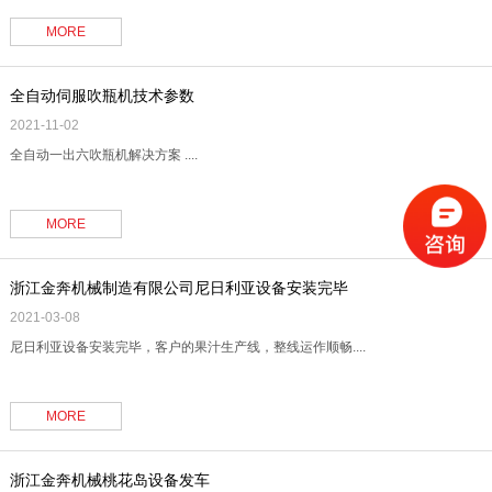
分钟，如果物料比较粘稠可以选择一些功率比较大的搅拌。 生物发酵罐的三层表皮
为不锈钢内胆，蜂窝夹板以及聚氨酯发泡层，这种结构很好的为菌体在生物发酵罐
MORE
内的发酵提供了适宜的发酵环境。 生物发酵罐也可以根据发酵工艺进度定制，一般
发酵.......
全自动伺服吹瓶机技术参数
2021-11-02
全自动一出六吹瓶机解决方案 ....
MORE
浙江金奔机械制造有限公司尼日利亚设备安装完毕
2021-03-08
尼日利亚设备安装完毕，客户的果汁生产线，整线运作顺畅....
MORE
浙江金奔机械桃花岛设备发车