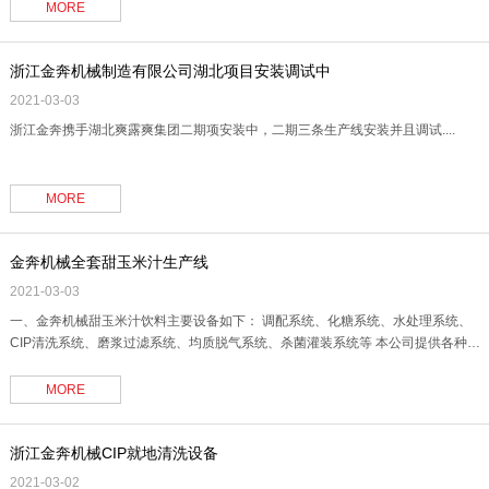
种的驯化：乳酸菌经渐进驯化法驯化培养后,在纯核桃乳中的产酸能力和生长情况都
MORE
得到了改善。驯化至第9代时,产酸量达到.......
浙江金奔机械制造有限公司湖北项目安装调试中
2021-03-03
浙江金奔携手湖北爽露爽集团二期项安装中，二期三条生产线安装并且调试....
MORE
金奔机械全套甜玉米汁生产线
2021-03-03
一、金奔机械甜玉米汁饮料主要设备如下： 调配系统、化糖系统、水处理系统、
CIP清洗系统、磨浆过滤系统、均质脱气系统、杀菌灌装系统等 本公司提供各种类
型的玉米汁饮料生产设备，以及提供玉米汁生产技术配方等等，提供建厂技术方案
文件，包括：生产线设备清单、生产车间与生产线设备布局示意图、生产线管线连
MORE
接示意图、厂区平面布局示意图；根据建厂技术方案，我公司提供玉.......
浙江金奔机械CIP就地清洗设备
2021-03-02