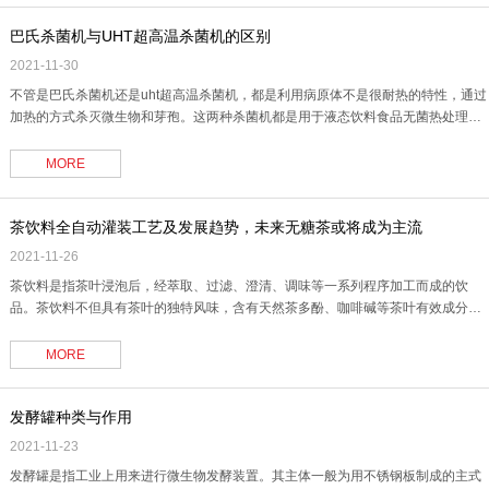
巴氏杀菌机与UHT超高温杀菌机的区别
2021-11-30
不管是巴氏杀菌机还是uht超高温杀菌机，都是利用病原体不是很耐热的特性，通过
加热的方式杀灭微生物和芽孢。这两种杀菌机都是用于液态饮料食品无菌热处理系
统，利用高精度的产品/水的温差控制，产品由平衡罐输入到换热器内，在加热部分
与杀过菌的热物料进行换热后使冷物料温度升到预定值，然后通过由蒸汽加热的水
MORE
间接加热到120℃，物料在持温管中维持所要求的温度一段时间进行超高温杀菌，
从持温管出.......
茶饮料全自动灌装工艺及发展趋势，未来无糖茶或将成为主流
2021-11-26
茶饮料是指茶叶浸泡后，经萃取、过滤、澄清、调味等一系列程序加工而成的饮
品。茶饮料不但具有茶叶的独特风味，含有天然茶多酚、咖啡碱等茶叶有效成分，
且兼顾了营养、保健的功效，是清凉解渴的多功能饮料。 根据茶饮料同家标准
(GB/T 21733-2008)的规定，茶饮料按产品风味分为茶饮料(茶汤)、调味茶饮料、复
MORE
(混)合茶饮料及茶浓缩液四类。茶饮料(茶汤)分为红茶饮料、绿茶饮料、乌龙.......
发酵罐种类与作用
2021-11-23
发酵罐是指工业上用来进行微生物发酵装置。其主体一般为用不锈钢板制成的主式