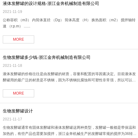
液体发酵罐的设计规格-浙江金奔机械制造有限公司
2021-11-19
公称容积 （m3） 内筒体直径 （Dg） 筒体高度 （H） 换热面积 （m2） 搅拌轴转
速 （r.p.m） .......
MORE
生物发酵罐多少钱-浙江金奔机械制造有限公司
2021-11-18
液体发酵罐的价格往往是由发酵罐的材质，容量和配置的等因素决定。目前液体发
酵罐用的最广泛的材质是不锈钢，因为不锈钢抗腐蚀和可塑性非常强，所以可以作
为非电解质物质的容器。 那么液体发酵罐的价格具体是怎么计算的呢？举个例子，
5T的304材质的发酵罐普遍是带36转的搅拌机，加热层和保温层，那么如果你用不
MORE
到搅拌，你可能就会比常规的价格便宜个3000-5000左右（具体还是看搅拌机的品
牌和规.......
生物发酵罐设计
2021-11-17
生物发酵罐通常有固体发酵罐和液体发酵罐这两种类型，发酵罐一般都是带保温和
加热的，有些产品也需要加搅拌，浙江金奔机械生产的发酵罐常规的搅拌为36转每