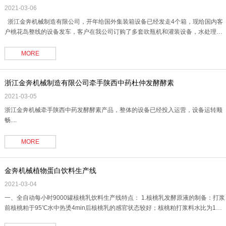
2021-03-06
浙江金奔机械制造有限公司，开年给国外集装箱设备已经发走4个箱，现给国内客
户桃花岛整线的设备发车，客户在我公司订购了多套吹瓶机和灌装设备，水处理设
备，饮料的调配罐和发酵罐等，整线今天装车发走....
MORE
浙江金奔机械制造有限公司牵手陕西中药杜仲发酵酵素
2021-03-05
浙江金奔机械牵手陕西中药发酵酵素产品，整体的设备已经投入运营，设备运转顺
畅....
MORE
金奔机械植物蛋白饮料生产线
2021-03-04
一、全自动每小时9000罐核桃乳饮料生产线特点： 1.核桃乳发酵原液的制备：打浆
前核桃粕于95℃水中热烫4min后核桃乳的感官状态较好；核桃粕打浆料水比为1：
10时,核桃乳的感官状态较好；80℃下核桃蛋白质溶出率高,为较好打浆温度。 2.菌