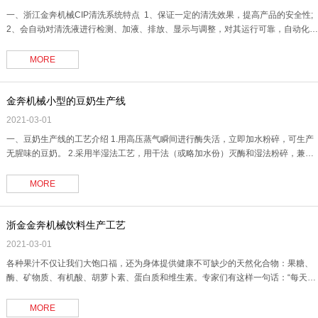
一、浙江金奔机械CIP清洗系统特点 1、保证一定的清洗效果，提高产品的安全性;
2、会自动对清洗液进行检测、加液、排放、显示与调整，对其运行可靠，自动化程
度高，操作简单，清洗效果好，因而更符合现代大规模流体药品.食品加工工艺的卫
生要求及生产环境要求。 全自动不锈钢cip清洗系统 管道CIP清洗系统厂家 3.......
MORE
金奔机械小型的豆奶生产线
2021-03-01
一、豆奶生产线的工艺介绍 1.用高压蒸气瞬间进行酶失活，立即加水粉碎，可生产
无腥味的豆奶。 2.采用半湿法工艺，用干法（或略加水份）灭酶和湿法粉碎，兼有
湿法和干法的优点，从而改变了多年我国一直延续着的古老的大豆浸泡制浆的加工
工艺，原料利用率高、无废水处理，也无需过多的生产设备。全套豆奶灌装生产线
MORE
设备价格 小型豆奶加工设备厂家 3.采.......
浙金金奔机械饮料生产工艺
2021-03-01
各种果汁不仅让我们大饱口福，还为身体提供健康不可缺少的天然化合物：果糖、
酶、矿物质、有机酸、胡萝卜素、蛋白质和维生素。专家们有这样一句话：“每天喝
一杯果汁，医生将失业。” 哪种果汁最好呢？各种果汁都好，都有益健康。当然，区
别还是有的。 ● 橙汁在世界上占领先地位。早餐饮一杯橙汁，你能得到一整天所需
MORE