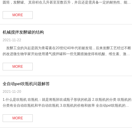
圆筒，发酵罐。 其容积在几升甚至至数百升，并且还是需具备一定的耐热性、能量
快递效率高、内部附件尽量减少（防止死角）物料， 并可进行一定调节以便于清
洗、减少污染，适合于多种产品的生产以及减少能量消耗。 结构特性 1.可在线CIP
MORE
清洗、SIP灭菌12.......
机械搅拌发酵罐的结构
2021-11-22
发酵工业的兴起是因为青霉素在20世纪40年代初被发现，后来发酵工艺经过不断
的改进微生物学家开始使用通气搅拌罐和一些无菌措施使得有机酸、维生素、激素
等可以进行量产。随着时代的发展，发酵工艺已经广泛的用于医疗、食品、农业等
相关领域。 机械搅拌罐是利用电机给搅拌桨的扭力使其转动，然后使罐体中.......
MORE
全自动pet吹瓶机问题解答
2021-11-20
1.什么是吹瓶机 吹瓶机：就是将瓶胚吹成瓶子形状的机器 2.吹瓶机的分类 吹瓶机的
分类有全自动吹瓶机和半自动吹瓶机 3.吹瓶机的价格和效率 全自动pet吹瓶机的价
格基本在十万到三十多万一台不等，吹瓶的数量为3000-6000瓶左右每小.......
MORE